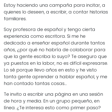
Estoy haciendo una campaña para incitar, a
quienes lo deseen, a escribir, a contar historias
familiares.
Soy profesora de español y tengo cierta
experiencia como escritora. Si me he
dedicado a enseñar español durante tantos
años, ¿por qué no habría de colaborar para
que la gente escriba lo suyo? Te aseguro que
ya puestos en la labor, no es difícil expresarse.
Lo sé porque llevo años en esto y he visto
tanta gente aprender a hablar español, y me
han contado tantas cosas...
Te invito a escribir una página en una sesión
de hora y media. En un grupo pequeño, en
línea. ¿Te interesa esto como primer paso?