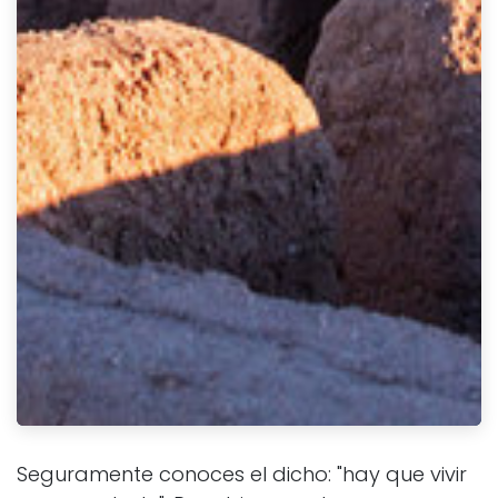
Seguramente conoces el dicho: "hay que vivir