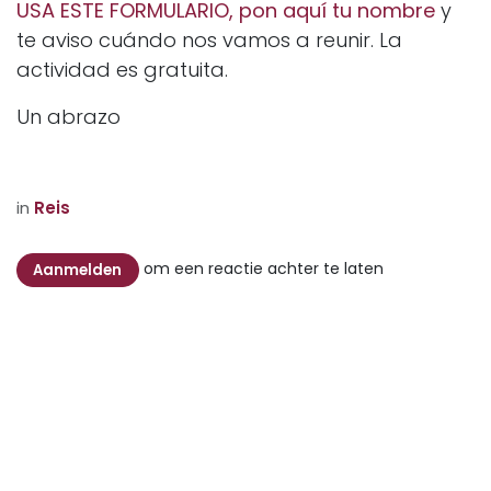
USA ESTE FORMULARIO, pon aquí tu nombre
y
te aviso cuándo nos vamos a reunir. La
actividad es gratuita.
Un abrazo
in
Reis
om een reactie achter te laten
Aanmelden