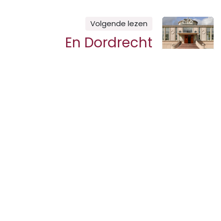
Volgende lezen
En Dordrecht
Síguenos